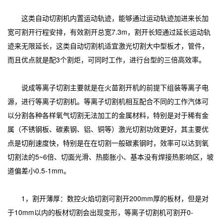
这类自动切割机内置运动轨迹，能够通过运动轨迹加进来长加
宽可割开行程安排，有效割开总宽7.3m，割开长短通过延长运动轨
迹来无限延长，这类自动切割机适宜激光切割大中型板才，管件，
而且优点就是配3个割炬，可同时工作，进行台型的三倍高效率。
说成等离子切割主要就是在火苗割开机的前提下组装等离子电
源，进行等离子切割机。等离子切割机相互配合不同的工作汽体可
以分割各种各样氧气切割无法加工的金属材料，特别是对于稀有金
属（不锈钢板、碳素钢、铝、铜等）激光切割功效更好，其主要优
点是切削速度快，特别是在在切割一般碳素钢时，效率可以达到氧
切割法的5~6倍、切面光滑、热膨胀小、基本没有焊接热影响区，坡
道偏差小0.5-1mm。
1，割开薄厚：数控火焰切割可割开200mm厚的板材，但是对
于10mm以内的板材切割会出现变形，等离子切割机可割开0-